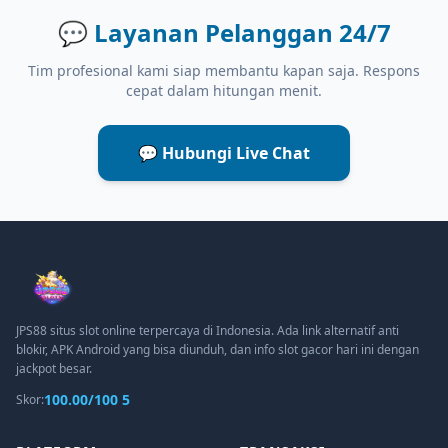
💬
Layanan Pelanggan 24/7
Tim profesional kami siap membantu kapan saja. Respons
cepat dalam hitungan menit.
💬 Hubungi Live Chat
JPS88 situs slot online terpercaya di Indonesia. Ada link alternatif anti
blokir, APK Android yang bisa diunduh, dan info slot gacor hari ini dengan
jackpot besar.
100.00/100 5
Skor: