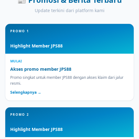
Update terkini dari platform kami
PROMO 1
Highlight Member JPS88
MULAI
Akses promo member JPS88
Promo singkat untuk member JPS88 dengan akses klaim dari jalur
resmi.
Selengkapnya →
PROMO 2
Highlight Member JPS88