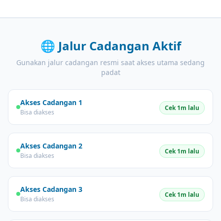
🌐
Jalur Cadangan Aktif
Gunakan jalur cadangan resmi saat akses utama sedang
padat
Akses Cadangan 1
Cek 1m lalu
Bisa diakses
Akses Cadangan 2
Cek 1m lalu
Bisa diakses
Akses Cadangan 3
Cek 1m lalu
Bisa diakses