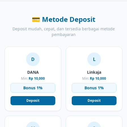
💳
Metode Deposit
Deposit mudah, cepat, dan tersedia berbagai metode
pembayaran
D
L
DANA
Linkaja
Min:
Rp 10,000
Min:
Rp 10,000
Bonus 1%
Bonus 1%
Deposit
Deposit