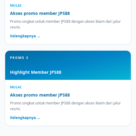
MULAI
Akses promo member JPS88
Promo singkat untuk member JPS88 dengan akses klaim dari jalur
resmi.
Selengkapnya →
PROMO 3
Highlight Member JPS88
MULAI
Akses promo member JPS88
Promo singkat untuk member JPS88 dengan akses klaim dari jalur
resmi.
Selengkapnya →