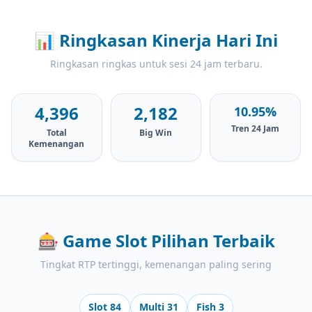
📊
Ringkasan Kinerja Hari Ini
Ringkasan ringkas untuk sesi 24 jam terbaru.
4,396
2,182
10.95%
Tren 24 Jam
Total
Big Win
Kemenangan
🎰
Game Slot Pilihan Terbaik
Tingkat RTP tertinggi, kemenangan paling sering
Slot 84
Multi 31
Fish 3