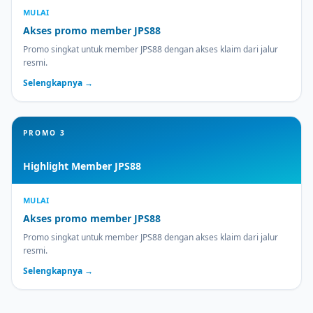
MULAI
Akses promo member JPS88
Promo singkat untuk member JPS88 dengan akses klaim dari jalur
resmi.
Selengkapnya →
PROMO 3
Highlight Member JPS88
MULAI
Akses promo member JPS88
Promo singkat untuk member JPS88 dengan akses klaim dari jalur
resmi.
Selengkapnya →