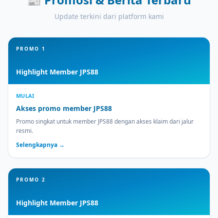
Update terkini dari platform kami
PROMO 1
Highlight Member JPS88
MULAI
Akses promo member JPS88
Promo singkat untuk member JPS88 dengan akses klaim dari jalur
resmi.
Selengkapnya →
PROMO 2
Highlight Member JPS88