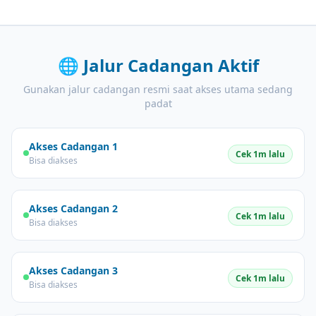
🌐
Jalur Cadangan Aktif
Gunakan jalur cadangan resmi saat akses utama sedang
padat
Akses Cadangan 1
Cek 1m lalu
Bisa diakses
Akses Cadangan 2
Cek 1m lalu
Bisa diakses
Akses Cadangan 3
Cek 1m lalu
Bisa diakses