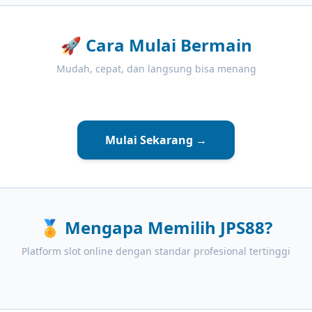
🚀
Cara Mulai Bermain
Mudah, cepat, dan langsung bisa menang
Mulai Sekarang →
🏅
Mengapa Memilih JPS88?
Platform slot online dengan standar profesional tertinggi