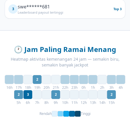
swe******681
3
Top 3
Leaderboard payout tertinggi
🕐
Jam Paling Ramai Menang
Heatmap aktivitas kemenangan 24 jam — semakin biru,
semakin banyak jackpot
2
16h
17h
18h
19h
20h
21h
22h
23h
0h
1h
2h
3h
4h
2
3
2
2
5h
6h
7h
8h
9h
10h
11h
12h
13h
14h
15h
Rendah
Tinggi