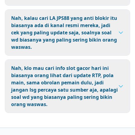
Nah, kalau cari LA JPS88 yang anti blokir itu
biasanya ada di kanal resmi mereka, jadi
cek yang paling update saja, soalnya soal
wd biasanya yang paling sering bikin orang
waswas.
Nah, klo mau cari info slot gacor hari ini
biasanya orang lihat dari update RTP, pola
main, sama obrolan pemain dulu, jadi
jangan lsg percaya satu sumber aja, apalagi
soal wd yang biasanya paling sering bikin
orang waswas.