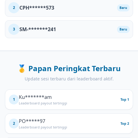
CPH******573
2
Baru
SM-*******241
3
Baru
🥇
Papan Peringkat Terbaru
Update sesi terbaru dari leaderboard aktif.
Ku*******am
1
Top 1
Leaderboard payout tertinggi
PO*****97
2
Top 2
Leaderboard payout tertinggi