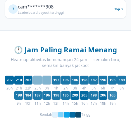
cam*******908
3
Top 3
Leaderboard payout tertinggi
🕐
Jam Paling Ramai Menang
Heatmap aktivitas kemenangan 24 jam — semakin biru,
semakin banyak jackpot
202
210
202
193
196
186
198
187
196
193
189
20h
21h
22h
23h
0h
1h
2h
3h
4h
5h
6h
7h
8h
198
184
187
196
198
185
209
205
198
206
165
9h
10h
11h
12h
13h
14h
15h
16h
17h
18h
19h
Rendah
Tinggi