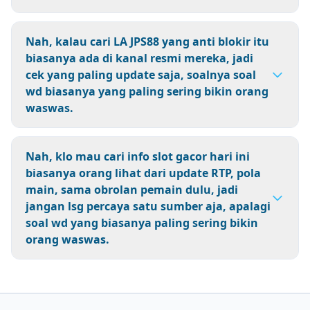
Nah, kalau cari LA JPS88 yang anti blokir itu
biasanya ada di kanal resmi mereka, jadi
cek yang paling update saja, soalnya soal
wd biasanya yang paling sering bikin orang
waswas.
Nah, klo mau cari info slot gacor hari ini
biasanya orang lihat dari update RTP, pola
main, sama obrolan pemain dulu, jadi
jangan lsg percaya satu sumber aja, apalagi
soal wd yang biasanya paling sering bikin
orang waswas.