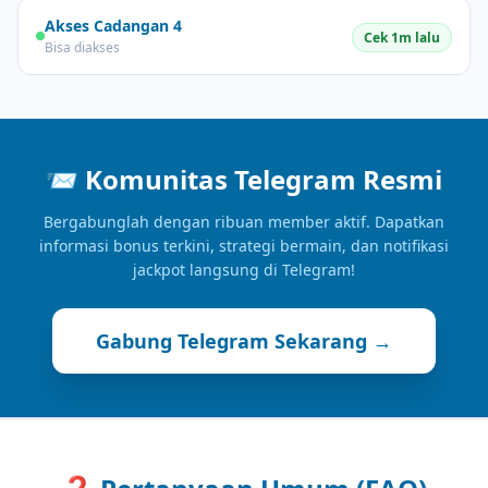
Akses Cadangan 4
Cek 1m lalu
Bisa diakses
📨
Komunitas Telegram Resmi
Bergabunglah dengan ribuan member aktif. Dapatkan
informasi bonus terkini, strategi bermain, dan notifikasi
jackpot langsung di Telegram!
Gabung Telegram Sekarang →