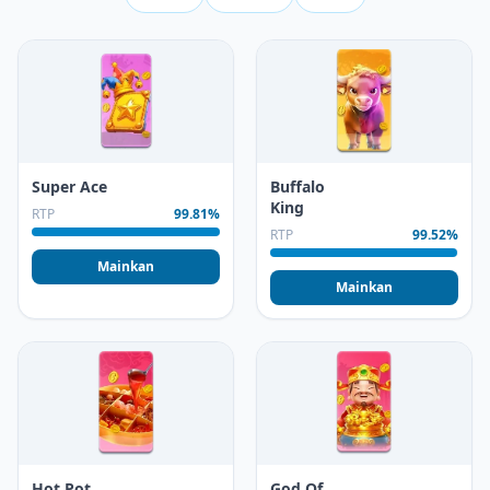
Super Ace
Buffalo
King
RTP
99.81%
RTP
99.52%
Mainkan
Mainkan
Hot Pot
God Of