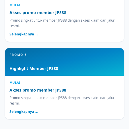
MULAI
Akses promo member JPS88
Promo singkat untuk member JPS88 dengan akses klaim dari jalur
resmi.
Selengkapnya →
PROMO 3
Highlight Member JPS88
MULAI
Akses promo member JPS88
Promo singkat untuk member JPS88 dengan akses klaim dari jalur
resmi.
Selengkapnya →