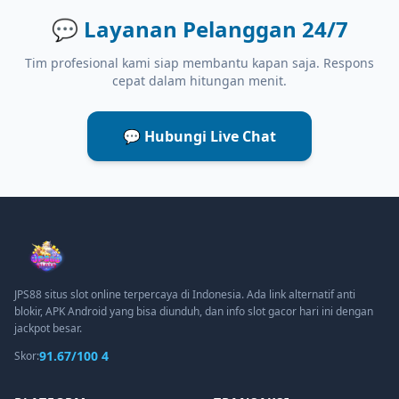
💬
Layanan Pelanggan 24/7
Tim profesional kami siap membantu kapan saja. Respons
cepat dalam hitungan menit.
💬 Hubungi Live Chat
JPS88 situs slot online terpercaya di Indonesia. Ada link alternatif anti
blokir, APK Android yang bisa diunduh, dan info slot gacor hari ini dengan
jackpot besar.
91.67/100 4
Skor: