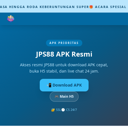
INGGA RODA KEBERUNTUNGAN SUPER
🎁 ACARA SPESIAL DOWN
APK PRIORITAS
JPS88
APK Resmi
Akses resmi JPS88 untuk download APK cepat,
buka H5 stabil, dan live chat 24 jam.
📲 Download APK
🎮 Main H5
🔐 SSL
🕐 CS 24/7