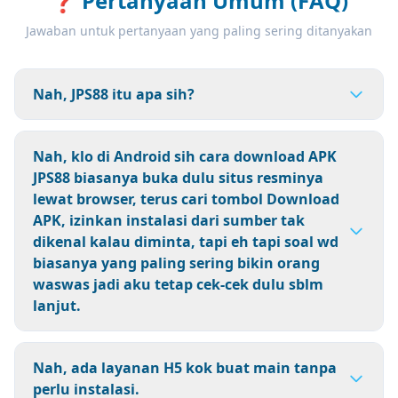
❓
Pertanyaan Umum (FAQ)
Jawaban untuk pertanyaan yang paling sering ditanyakan
Nah, JPS88 itu apa sih?
Nah, klo di Android sih cara download APK
JPS88 biasanya buka dulu situs resminya
lewat browser, terus cari tombol Download
APK, izinkan instalasi dari sumber tak
dikenal kalau diminta, tapi eh tapi soal wd
biasanya yang paling sering bikin orang
waswas jadi aku tetap cek-cek dulu sblm
lanjut.
Nah, ada layanan H5 kok buat main tanpa
perlu instalasi.