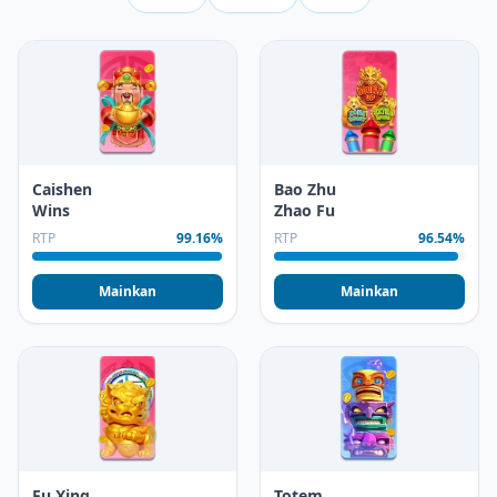
Caishen
Bao Zhu
Wins
Zhao Fu
RTP
99.16%
RTP
96.54%
Mainkan
Mainkan
Fu Xing
Totem