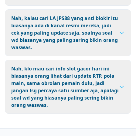
Nah, kalau cari LA JPS88 yang anti blokir itu
biasanya ada di kanal resmi mereka, jadi
cek yang paling update saja, soalnya soal
wd biasanya yang paling sering bikin orang
waswas.
Nah, klo mau cari info slot gacor hari ini
biasanya orang lihat dari update RTP, pola
main, sama obrolan pemain dulu, jadi
jangan lsg percaya satu sumber aja, apalagi
soal wd yang biasanya paling sering bikin
orang waswas.