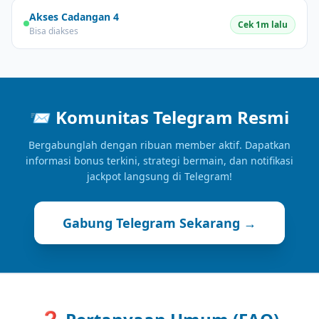
Akses Cadangan 4
Cek 1m lalu
Bisa diakses
📨
Komunitas Telegram Resmi
Bergabunglah dengan ribuan member aktif. Dapatkan
informasi bonus terkini, strategi bermain, dan notifikasi
jackpot langsung di Telegram!
Gabung Telegram Sekarang →