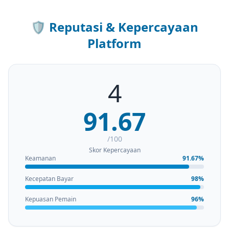
🛡️
Reputasi & Kepercayaan
Platform
4
91.67
/100
Skor Kepercayaan
Keamanan
91.67%
Kecepatan Bayar
98%
Kepuasan Pemain
96%