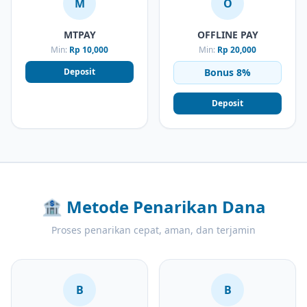
M
O
MTPAY
OFFLINE PAY
Min:
Rp 10,000
Min:
Rp 20,000
Deposit
Bonus 8%
Deposit
🏦
Metode Penarikan Dana
Proses penarikan cepat, aman, dan terjamin
B
B