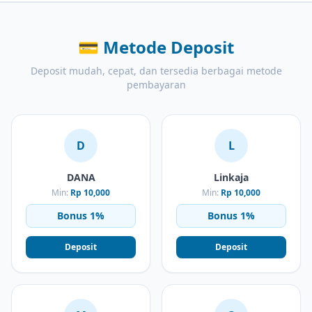
💳
Metode Deposit
Deposit mudah, cepat, dan tersedia berbagai metode
pembayaran
D
L
DANA
Linkaja
Min:
Rp 10,000
Min:
Rp 10,000
Bonus 1%
Bonus 1%
Deposit
Deposit