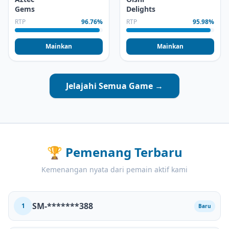
Gems
Delights
RTP
96.76%
RTP
95.98%
Mainkan
Mainkan
Jelajahi Semua Game →
🏆
Pemenang Terbaru
Kemenangan nyata dari pemain aktif kami
SM-*******388
1
Baru