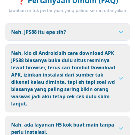
❓
Pertanyaan Umum (FAQ)
Jawaban untuk pertanyaan yang paling sering ditanyakan
Nah, JPS88 itu apa sih?
Nah, klo di Android sih cara download APK
JPS88 biasanya buka dulu situs resminya
lewat browser, terus cari tombol Download
APK, izinkan instalasi dari sumber tak
dikenal kalau diminta, tapi eh tapi soal wd
biasanya yang paling sering bikin orang
waswas jadi aku tetap cek-cek dulu sblm
lanjut.
Nah, ada layanan H5 kok buat main tanpa
perlu instalasi.