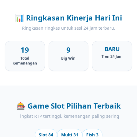
📊
Ringkasan Kinerja Hari Ini
Ringkasan ringkas untuk sesi 24 jam terbaru.
19
9
BARU
Tren 24 Jam
Total
Big Win
Kemenangan
🎰
Game Slot Pilihan Terbaik
Tingkat RTP tertinggi, kemenangan paling sering
Slot 84
Multi 31
Fish 3