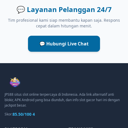
💬
Layanan Pelanggan 24/7
Tim profesional kami siap membantu kapan saja. Respons
cepat dalam hitungan menit.
💬 Hubungi Live Chat
JPS88 situs slot online terpercaya di Indonesia. Ada link alternatif anti
blokir, APK Android yang bisa diunduh, dan info slot gacor hari ini dengan
jackpot besar.
85.50/100 4
Skor: