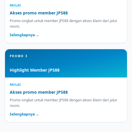
MULAI
Akses promo member JPS88
Promo singkat untuk member JPS88 dengan akses klaim dari jalur
resmi.
Selengkapnya →
PROMO 3
Highlight Member JPS88
MULAI
Akses promo member JPS88
Promo singkat untuk member JPS88 dengan akses klaim dari jalur
resmi.
Selengkapnya →