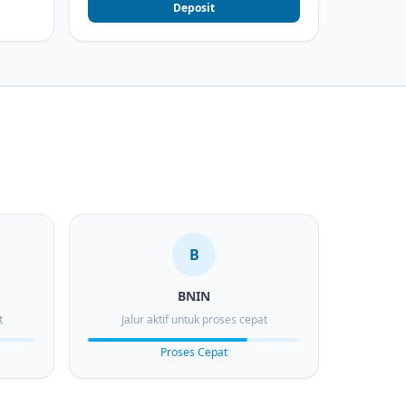
Deposit
B
BNIN
t
Jalur aktif untuk proses cepat
Proses Cepat