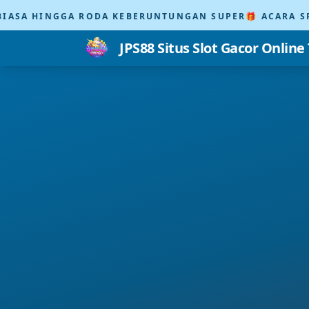
INGGA RODA KEBERUNTUNGAN SUPER
🎁 ACARA SPESIAL 
JPS88 Situs Slot Gacor Onli