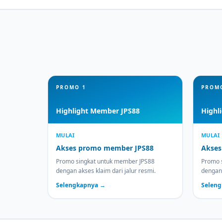
PROMO 1
PROM
Highlight Member JPS88
Highl
MULAI
MULAI
Akses promo member JPS88
Akses
Promo singkat untuk member JPS88
Promo 
dengan akses klaim dari jalur resmi.
dengan 
Selengkapnya →
Selen