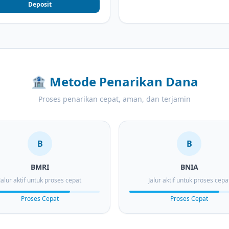
Deposit
🏦
Metode Penarikan Dana
Proses penarikan cepat, aman, dan terjamin
B
B
BMRI
BNIA
Jalur aktif untuk proses cepat
Jalur aktif untuk proses cepa
Proses Cepat
Proses Cepat