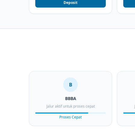
Deposit
B
BBBA
Jalur aktif untuk proses cepat
Proses Cepat