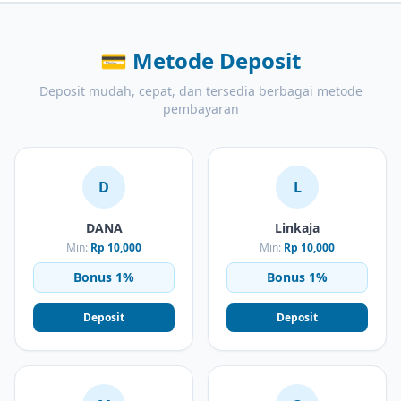
💳
Metode Deposit
Deposit mudah, cepat, dan tersedia berbagai metode
pembayaran
D
L
DANA
Linkaja
Min:
Rp 10,000
Min:
Rp 10,000
Bonus 1%
Bonus 1%
Deposit
Deposit