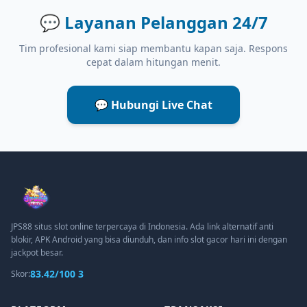
💬
Layanan Pelanggan 24/7
Tim profesional kami siap membantu kapan saja. Respons
cepat dalam hitungan menit.
💬 Hubungi Live Chat
JPS88 situs slot online terpercaya di Indonesia. Ada link alternatif anti
blokir, APK Android yang bisa diunduh, dan info slot gacor hari ini dengan
jackpot besar.
83.42/100 3
Skor: