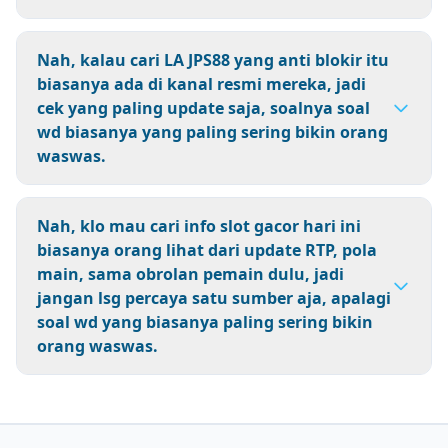
Nah, kalau cari LA JPS88 yang anti blokir itu
biasanya ada di kanal resmi mereka, jadi
cek yang paling update saja, soalnya soal
wd biasanya yang paling sering bikin orang
waswas.
Nah, klo mau cari info slot gacor hari ini
biasanya orang lihat dari update RTP, pola
main, sama obrolan pemain dulu, jadi
jangan lsg percaya satu sumber aja, apalagi
soal wd yang biasanya paling sering bikin
orang waswas.