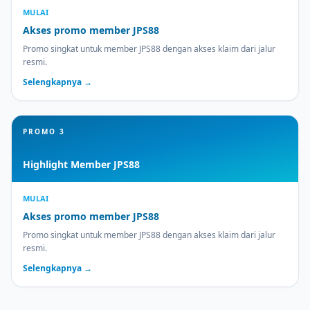
MULAI
Akses promo member JPS88
Promo singkat untuk member JPS88 dengan akses klaim dari jalur
resmi.
Selengkapnya →
PROMO 3
Highlight Member JPS88
MULAI
Akses promo member JPS88
Promo singkat untuk member JPS88 dengan akses klaim dari jalur
resmi.
Selengkapnya →