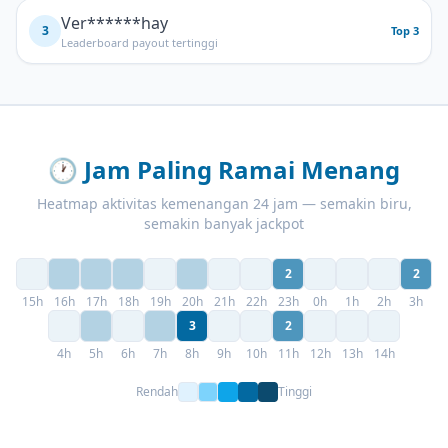
Ver******hay
3
Top 3
Leaderboard payout tertinggi
🕐
Jam Paling Ramai Menang
Heatmap aktivitas kemenangan 24 jam — semakin biru,
semakin banyak jackpot
2
2
15h
16h
17h
18h
19h
20h
21h
22h
23h
0h
1h
2h
3h
3
2
4h
5h
6h
7h
8h
9h
10h
11h
12h
13h
14h
Rendah
Tinggi