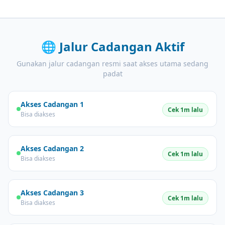
🌐
Jalur Cadangan Aktif
Gunakan jalur cadangan resmi saat akses utama sedang
padat
Akses Cadangan 1
Cek 1m lalu
Bisa diakses
Akses Cadangan 2
Cek 1m lalu
Bisa diakses
Akses Cadangan 3
Cek 1m lalu
Bisa diakses