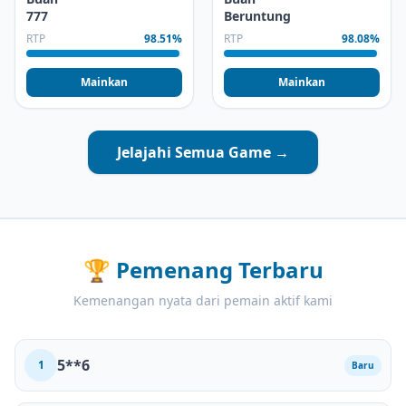
777
Beruntung
RTP
98.51%
RTP
98.08%
Mainkan
Mainkan
Jelajahi Semua Game →
🏆
Pemenang Terbaru
Kemenangan nyata dari pemain aktif kami
5**6
1
Baru