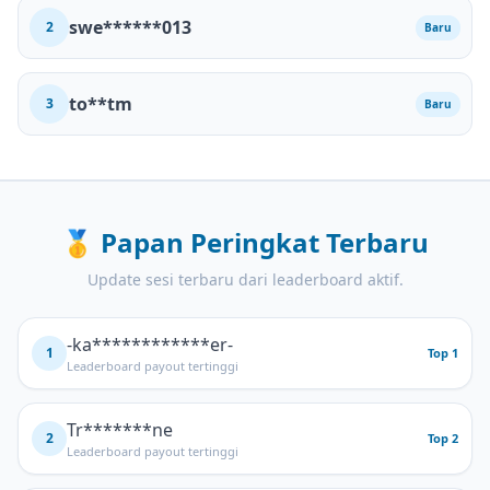
swe******013
2
Baru
to**tm
3
Baru
🥇
Papan Peringkat Terbaru
Update sesi terbaru dari leaderboard aktif.
-ka************er-
1
Top 1
Leaderboard payout tertinggi
Tr*******ne
2
Top 2
Leaderboard payout tertinggi