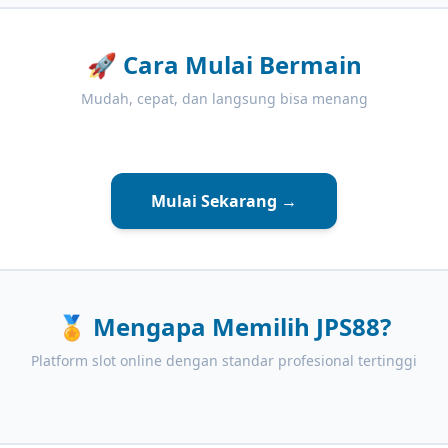
🚀
Cara Mulai Bermain
Mudah, cepat, dan langsung bisa menang
Mulai Sekarang →
🏅
Mengapa Memilih JPS88?
Platform slot online dengan standar profesional tertinggi