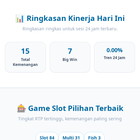
📊
Ringkasan Kinerja Hari Ini
Ringkasan ringkas untuk sesi 24 jam terbaru.
15
7
0.00%
Tren 24 Jam
Total
Big Win
Kemenangan
🎰
Game Slot Pilihan Terbaik
Tingkat RTP tertinggi, kemenangan paling sering
Slot 84
Multi 31
Fish 3