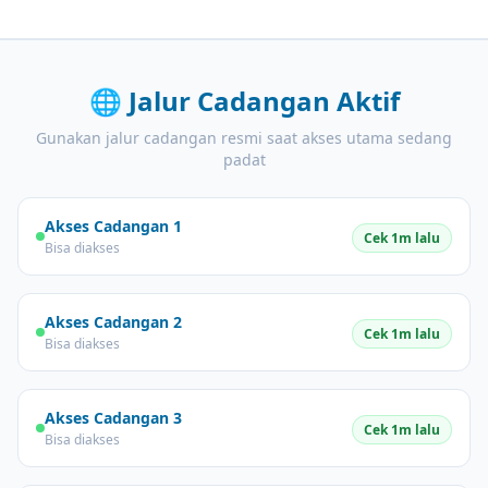
🌐
Jalur Cadangan Aktif
Gunakan jalur cadangan resmi saat akses utama sedang
padat
Akses Cadangan 1
Cek 1m lalu
Bisa diakses
Akses Cadangan 2
Cek 1m lalu
Bisa diakses
Akses Cadangan 3
Cek 1m lalu
Bisa diakses