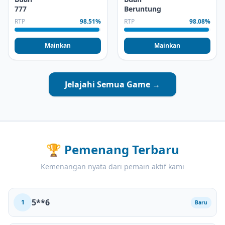
777
Beruntung
RTP
98.51%
RTP
98.08%
Mainkan
Mainkan
Jelajahi Semua Game →
🏆
Pemenang Terbaru
Kemenangan nyata dari pemain aktif kami
5**6
1
Baru