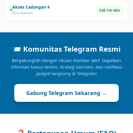
Akses Cadangan 4
Cek 1m lalu
Bisa diakses
📨
Komunitas Telegram Resmi
Bergabunglah dengan ribuan member aktif. Dapatkan
informasi bonus terkini, strategi bermain, dan notifikasi
jackpot langsung di Telegram!
Gabung Telegram Sekarang →