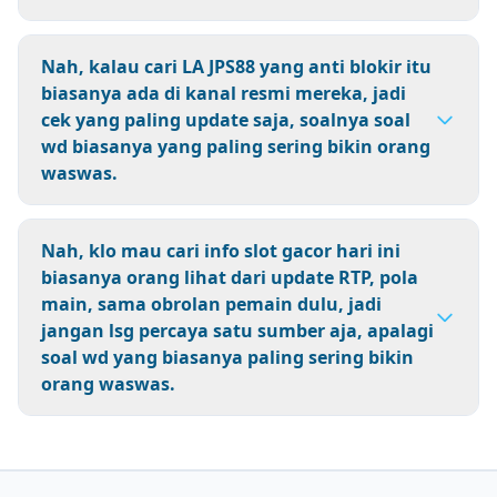
Nah, kalau cari LA JPS88 yang anti blokir itu
biasanya ada di kanal resmi mereka, jadi
cek yang paling update saja, soalnya soal
wd biasanya yang paling sering bikin orang
waswas.
Nah, klo mau cari info slot gacor hari ini
biasanya orang lihat dari update RTP, pola
main, sama obrolan pemain dulu, jadi
jangan lsg percaya satu sumber aja, apalagi
soal wd yang biasanya paling sering bikin
orang waswas.