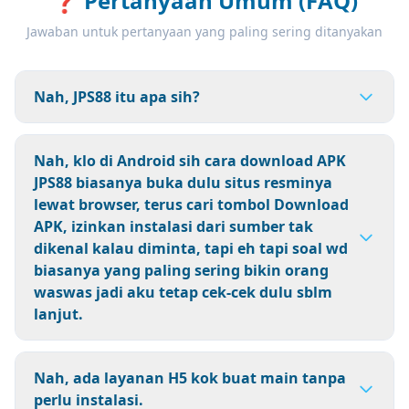
❓
Pertanyaan Umum (FAQ)
Jawaban untuk pertanyaan yang paling sering ditanyakan
Nah, JPS88 itu apa sih?
Nah, klo di Android sih cara download APK
JPS88 biasanya buka dulu situs resminya
lewat browser, terus cari tombol Download
APK, izinkan instalasi dari sumber tak
dikenal kalau diminta, tapi eh tapi soal wd
biasanya yang paling sering bikin orang
waswas jadi aku tetap cek-cek dulu sblm
lanjut.
Nah, ada layanan H5 kok buat main tanpa
perlu instalasi.