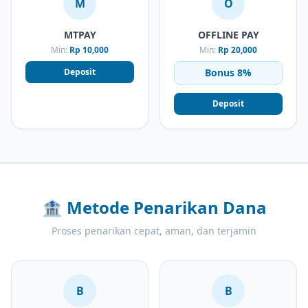
M
O
MTPAY
OFFLINE PAY
Min:
Rp 10,000
Min:
Rp 20,000
Deposit
Bonus 8%
Deposit
🏦
Metode Penarikan Dana
Proses penarikan cepat, aman, dan terjamin
B
B