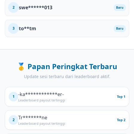
swe******013
2
Baru
to**tm
3
Baru
🥇
Papan Peringkat Terbaru
Update sesi terbaru dari leaderboard aktif.
-ka************er-
1
Top 1
Leaderboard payout tertinggi
Tr*******ne
2
Top 2
Leaderboard payout tertinggi