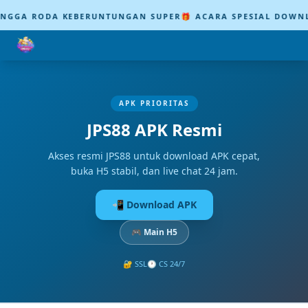
 RODA KEBERUNTUNGAN SUPER
🎁 ACARA SPESIAL DOWNLOAD A
APK PRIORITAS
JPS88
APK Resmi
Akses resmi JPS88 untuk download APK cepat,
buka H5 stabil, dan live chat 24 jam.
📲 Download APK
🎮 Main H5
🔐 SSL
🕐 CS 24/7