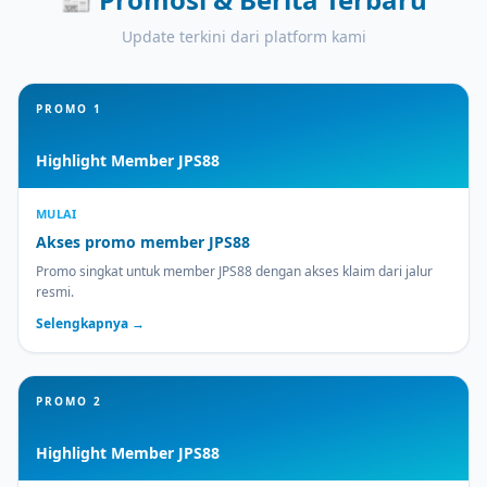
Update terkini dari platform kami
PROMO 1
Highlight Member JPS88
MULAI
Akses promo member JPS88
Promo singkat untuk member JPS88 dengan akses klaim dari jalur
resmi.
Selengkapnya →
PROMO 2
Highlight Member JPS88