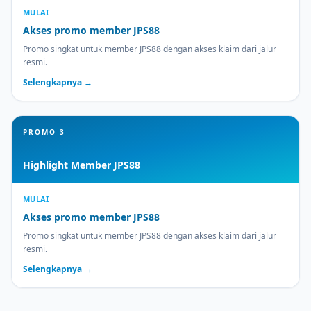
MULAI
Akses promo member JPS88
Promo singkat untuk member JPS88 dengan akses klaim dari jalur
resmi.
Selengkapnya →
PROMO 3
Highlight Member JPS88
MULAI
Akses promo member JPS88
Promo singkat untuk member JPS88 dengan akses klaim dari jalur
resmi.
Selengkapnya →