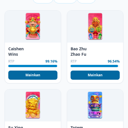
Caishen
Bao Zhu
Wins
Zhao Fu
RTP
99.16%
RTP
96.54%
Mainkan
Mainkan
Fu Xing
Totem