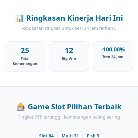
📊
Ringkasan Kinerja Hari Ini
Ringkasan ringkas untuk sesi 24 jam terbaru.
25
12
-100.00%
Tren 24 Jam
Total
Big Win
Kemenangan
🎰
Game Slot Pilihan Terbaik
Tingkat RTP tertinggi, kemenangan paling sering
Slot 84
Multi 31
Fish 3