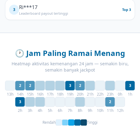
Ri***17
3
Top 3
Leaderboard payout tertinggi
🕐
Jam Paling Ramai Menang
Heatmap aktivitas kemenangan 24 jam — semakin biru,
semakin banyak jackpot
2
2
3
2
3
13h
14h
15h
16h
17h
18h
19h
20h
21h
22h
23h
0h
1h
3
2
2h
3h
4h
5h
6h
7h
8h
9h
10h
11h
12h
Rendah
Tinggi