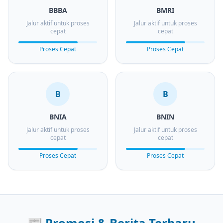
BBBA
BMRI
Jalur aktif untuk proses
Jalur aktif untuk proses
cepat
cepat
Proses Cepat
Proses Cepat
B
B
BNIA
BNIN
Jalur aktif untuk proses
Jalur aktif untuk proses
cepat
cepat
Proses Cepat
Proses Cepat
📰
Promosi & Berita Terbaru