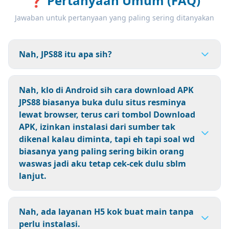
❓
Pertanyaan Umum (FAQ)
Jawaban untuk pertanyaan yang paling sering ditanyakan
Nah, JPS88 itu apa sih?
Nah, klo di Android sih cara download APK
JPS88 biasanya buka dulu situs resminya
lewat browser, terus cari tombol Download
APK, izinkan instalasi dari sumber tak
dikenal kalau diminta, tapi eh tapi soal wd
biasanya yang paling sering bikin orang
waswas jadi aku tetap cek-cek dulu sblm
lanjut.
Nah, ada layanan H5 kok buat main tanpa
perlu instalasi.