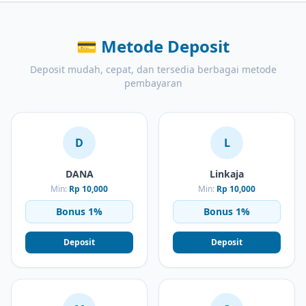
💳
Metode Deposit
Deposit mudah, cepat, dan tersedia berbagai metode
pembayaran
D
L
DANA
Linkaja
Min:
Rp 10,000
Min:
Rp 10,000
Bonus 1%
Bonus 1%
Deposit
Deposit