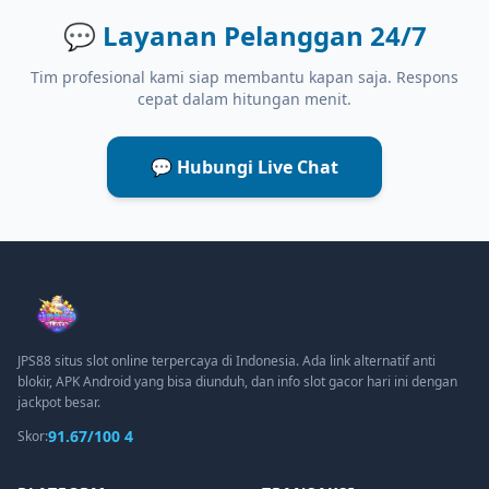
💬
Layanan Pelanggan 24/7
Tim profesional kami siap membantu kapan saja. Respons
cepat dalam hitungan menit.
💬 Hubungi Live Chat
JPS88 situs slot online terpercaya di Indonesia. Ada link alternatif anti
blokir, APK Android yang bisa diunduh, dan info slot gacor hari ini dengan
jackpot besar.
91.67/100 4
Skor: