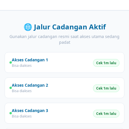
🌐
Jalur Cadangan Aktif
Gunakan jalur cadangan resmi saat akses utama sedang
padat
Akses Cadangan 1
Cek 1m lalu
Bisa diakses
Akses Cadangan 2
Cek 1m lalu
Bisa diakses
Akses Cadangan 3
Cek 1m lalu
Bisa diakses