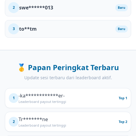
swe******013
2
Baru
to**tm
3
Baru
🥇
Papan Peringkat Terbaru
Update sesi terbaru dari leaderboard aktif.
-ka************er-
1
Top 1
Leaderboard payout tertinggi
Tr*******ne
2
Top 2
Leaderboard payout tertinggi