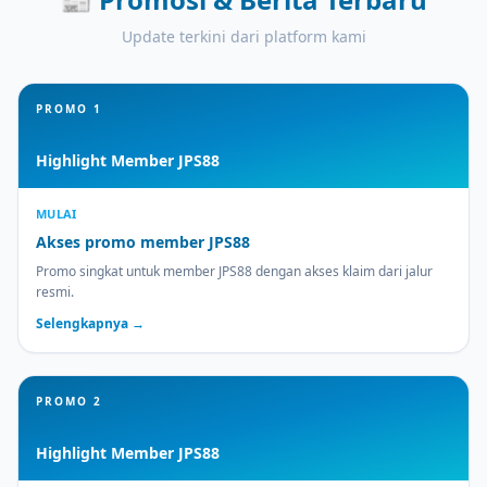
Update terkini dari platform kami
PROMO 1
Highlight Member JPS88
MULAI
Akses promo member JPS88
Promo singkat untuk member JPS88 dengan akses klaim dari jalur
resmi.
Selengkapnya →
PROMO 2
Highlight Member JPS88