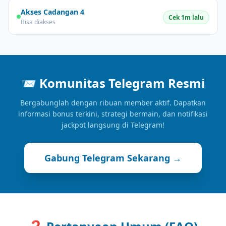
Akses Cadangan 4
Cek 1m lalu
Bisa diakses
📨
Komunitas Telegram Resmi
Bergabunglah dengan ribuan member aktif. Dapatkan
informasi bonus terkini, strategi bermain, dan notifikasi
jackpot langsung di Telegram!
Gabung Telegram Sekarang →