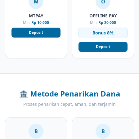
M
O
MTPAY
OFFLINE PAY
Min:
Rp 10,000
Min:
Rp 20,000
Deposit
Bonus 8%
Deposit
🏦
Metode Penarikan Dana
Proses penarikan cepat, aman, dan terjamin
B
B