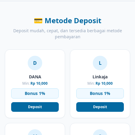
💳
Metode Deposit
Deposit mudah, cepat, dan tersedia berbagai metode
pembayaran
D
L
DANA
Linkaja
Min:
Rp 10,000
Min:
Rp 10,000
Bonus 1%
Bonus 1%
Deposit
Deposit