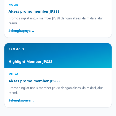
MULAI
Akses promo member JPS88
Promo singkat untuk member JPS88 dengan akses klaim dari jalur
resmi.
Selengkapnya →
PROMO 3
Highlight Member JPS88
MULAI
Akses promo member JPS88
Promo singkat untuk member JPS88 dengan akses klaim dari jalur
resmi.
Selengkapnya →