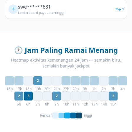
swe******681
3
Top 3
Leaderboard payout tertinggi
🕐
Jam Paling Ramai Menang
Heatmap aktivitas kemenangan 24 jam — semakin biru,
semakin banyak jackpot
2
16h
17h
18h
19h
20h
21h
22h
23h
0h
1h
2h
3h
4h
2
3
2
2
5h
6h
7h
8h
9h
10h
11h
12h
13h
14h
15h
Rendah
Tinggi