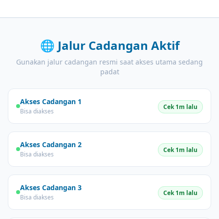
🌐
Jalur Cadangan Aktif
Gunakan jalur cadangan resmi saat akses utama sedang
padat
Akses Cadangan 1
Cek 1m lalu
Bisa diakses
Akses Cadangan 2
Cek 1m lalu
Bisa diakses
Akses Cadangan 3
Cek 1m lalu
Bisa diakses