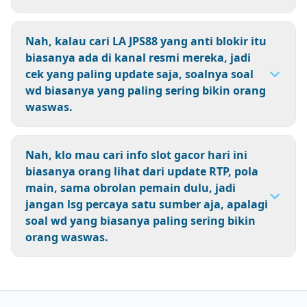
Nah, kalau cari LA JPS88 yang anti blokir itu
biasanya ada di kanal resmi mereka, jadi
cek yang paling update saja, soalnya soal
wd biasanya yang paling sering bikin orang
waswas.
Nah, klo mau cari info slot gacor hari ini
biasanya orang lihat dari update RTP, pola
main, sama obrolan pemain dulu, jadi
jangan lsg percaya satu sumber aja, apalagi
soal wd yang biasanya paling sering bikin
orang waswas.