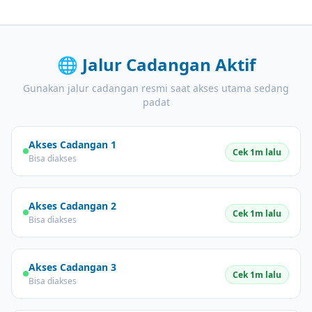
🌐
Jalur Cadangan Aktif
Gunakan jalur cadangan resmi saat akses utama sedang
padat
Akses Cadangan 1
Cek 1m lalu
Bisa diakses
Akses Cadangan 2
Cek 1m lalu
Bisa diakses
Akses Cadangan 3
Cek 1m lalu
Bisa diakses