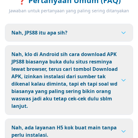
❓
Pertanyaan Umum (FAQ)
Jawaban untuk pertanyaan yang paling sering ditanyakan
Nah, JPS88 itu apa sih?
Nah, klo di Android sih cara download APK
JPS88 biasanya buka dulu situs resminya
lewat browser, terus cari tombol Download
APK, izinkan instalasi dari sumber tak
dikenal kalau diminta, tapi eh tapi soal wd
biasanya yang paling sering bikin orang
waswas jadi aku tetap cek-cek dulu sblm
lanjut.
Nah, ada layanan H5 kok buat main tanpa
perlu instalasi.