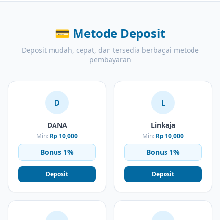
💳
Metode Deposit
Deposit mudah, cepat, dan tersedia berbagai metode
pembayaran
D
L
DANA
Linkaja
Min:
Rp 10,000
Min:
Rp 10,000
Bonus 1%
Bonus 1%
Deposit
Deposit