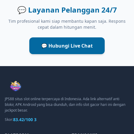
💬
Layanan Pelanggan 24/7
Tim profesional kami siap membantu kapan saja. Respons
cepat dalam hitungan menit.
💬 Hubungi Live Chat
JPS88 situs slot online terpercaya di Indonesia. Ada link alternatif anti
blokir, APK Android yang bisa diunduh, dan info slot gacor hari ini dengan
jackpot besar.
83.42/100 3
Skor: