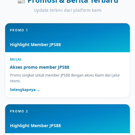
Update terkini dari platform kami
PROMO 1
Highlight Member JPS88
MULAI
Akses promo member JPS88
Promo singkat untuk member JPS88 dengan akses klaim dari jalur
resmi.
Selengkapnya →
PROMO 2
Highlight Member JPS88