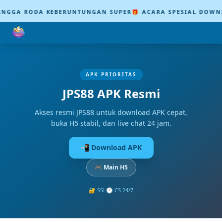
 RODA KEBERUNTUNGAN SUPER
🎁 ACARA SPESIAL DOWNLOAD 
APK PRIORITAS
JPS88
APK Resmi
Akses resmi JPS88 untuk download APK cepat,
buka H5 stabil, dan live chat 24 jam.
📲 Download APK
🎮 Main H5
🔐 SSL
🕐 CS 24/7