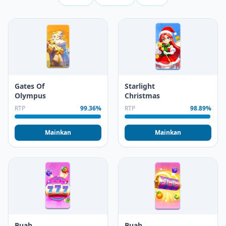
Gates Of
Starlight
Olympus
Christmas
RTP
99.36%
RTP
98.89%
Mainkan
Mainkan
Buah
Buah