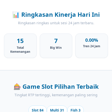
📊
Ringkasan Kinerja Hari Ini
Ringkasan ringkas untuk sesi 24 jam terbaru.
15
7
0.00%
Tren 24 Jam
Total
Big Win
Kemenangan
🎰
Game Slot Pilihan Terbaik
Tingkat RTP tertinggi, kemenangan paling sering
Slot 84
Multi 31
Fish 3